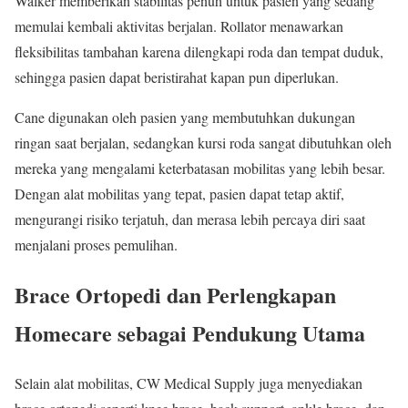
Walker memberikan stabilitas penuh untuk pasien yang sedang
memulai kembali aktivitas berjalan. Rollator menawarkan
fleksibilitas tambahan karena dilengkapi roda dan tempat duduk,
sehingga pasien dapat beristirahat kapan pun diperlukan.
Cane digunakan oleh pasien yang membutuhkan dukungan
ringan saat berjalan, sedangkan kursi roda sangat dibutuhkan oleh
mereka yang mengalami keterbatasan mobilitas yang lebih besar.
Dengan alat mobilitas yang tepat, pasien dapat tetap aktif,
mengurangi risiko terjatuh, dan merasa lebih percaya diri saat
menjalani proses pemulihan.
Brace Ortopedi dan Perlengkapan
Homecare sebagai Pendukung Utama
Selain alat mobilitas, CW Medical Supply juga menyediakan