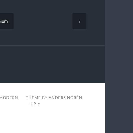
mium
»
 MODERN
THEME BY
ANDERS NORÉN
—
UP ↑