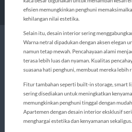
kaca besar digunakan untuk menambah kesan el
efisien memungkinkan penghuni memaksimalkan 
kehilangan nilai estetika.
Selain itu, desain interior sering menggabungk
Warna netral dipadukan dengan aksen elegan u
namun tetap mewah. Pencahayaan alami menjad
terasa lebih luas dan nyaman. Kualitas pencaha
suasana hati penghuni, membuat mereka lebih ri
Fitur tambahan seperti built-in storage, smart l
sering disediakan untuk meningkatkan kenyamana
memungkinkan penghuni tinggal dengan mudah t
Apartemen dengan desain interior eksklusif ser
menghargai estetika dan kenyamanan sekaligus