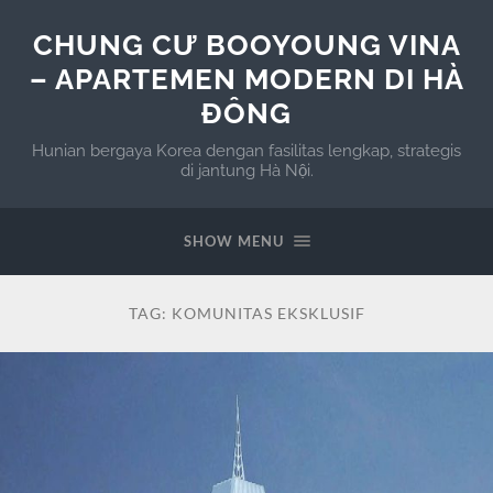
CHUNG CƯ BOOYOUNG VINA
– APARTEMEN MODERN DI HÀ
ĐÔNG
Hunian bergaya Korea dengan fasilitas lengkap, strategis
di jantung Hà Nội.
SHOW MENU
TAG:
KOMUNITAS EKSKLUSIF