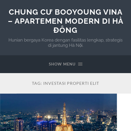
CHUNG CƯ BOOYOUNG VINA
– APARTEMEN MODERN DI HÀ
ĐÔNG
Hunian bergaya Korea dengan fasilitas lengkap, strategis
di jantung Hà Nội.
SHOW MENU
TAG:
INVESTASI PROPERTI ELIT