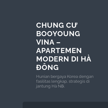
CHUNG CƯ
BOOYOUNG
VINA –
APARTEMEN
MODERN DI HÀ
ĐÔNG
Hunian bergaya Korea dengan
fasilitas lengkap, strategis di
jantung Hà Nội.