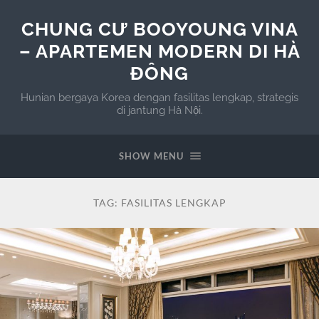
CHUNG CƯ BOOYOUNG VINA
– APARTEMEN MODERN DI HÀ
ĐÔNG
Hunian bergaya Korea dengan fasilitas lengkap, strategis
di jantung Hà Nội.
SHOW MENU
TAG:
FASILITAS LENGKAP