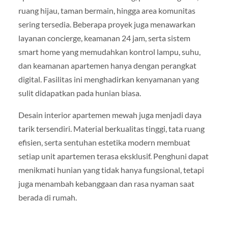
ruang hijau, taman bermain, hingga area komunitas
sering tersedia. Beberapa proyek juga menawarkan
layanan concierge, keamanan 24 jam, serta sistem
smart home yang memudahkan kontrol lampu, suhu,
dan keamanan apartemen hanya dengan perangkat
digital. Fasilitas ini menghadirkan kenyamanan yang
sulit didapatkan pada hunian biasa.
Desain interior apartemen mewah juga menjadi daya
tarik tersendiri. Material berkualitas tinggi, tata ruang
efisien, serta sentuhan estetika modern membuat
setiap unit apartemen terasa eksklusif. Penghuni dapat
menikmati hunian yang tidak hanya fungsional, tetapi
juga menambah kebanggaan dan rasa nyaman saat
berada di rumah.