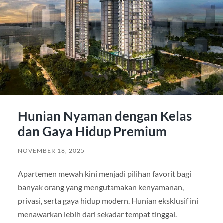
Hunian Nyaman dengan Kelas
dan Gaya Hidup Premium
NOVEMBER 18, 2025
Apartemen mewah kini menjadi pilihan favorit bagi
banyak orang yang mengutamakan kenyamanan,
privasi, serta gaya hidup modern. Hunian eksklusif ini
menawarkan lebih dari sekadar tempat tinggal.