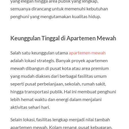
yang elegan hingga area publik yang lengkap,
semuanya dirancang untuk memenuhi kebutuhan
penghuni yang mengutamakan kualitas hidup.
Keunggulan Tinggal di Apartemen Mewah
Salah satu keunggulan utama
apartemen mewah
adalah lokasi strategis. Banyak proyek apartemen
mewah dibangun di pusat kota atau area premium
yang mudah diakses dari berbagai fasilitas umum
seperti pusat perbelanjaan, sekolah, rumah sakit,
hingga transportasi publik. Hal ini membuat penghuni
lebih hemat waktu dan energi dalam menjalani
aktivitas sehari hari.
Selain lokasi, fasilitas lengkap menjadi nilai tambah
apartemen mewah. Kolam renang, pusat kebugaran,