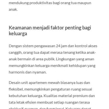
mendukung produktivitas bagi orang tua maupun
anak.
Keamanan menjadi faktor penting bagi
keluarga
Dengan sistem pengawasan 24 jam dan kontrol akses
canggih, orang tua dapat merasa tenang ketika anak-
anak bermain di area publik. Lingkungan yang aman
memungkinkan keluarga menikmati kehidupan yang
harmonis dan nyaman.
Desain unit apartemen mewah biasanya luas dan
fleksibel, memungkinkan pengaturan ruang sesuai
kebutuhan keluarga. Kualitas material premium dan
tata letak efisien membuat setiap ruangan terasa
eksklusif, nyaman, dan fungsional. Keluarga dapat