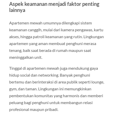
Aspek keamanan menjadi faktor penting
lainnya
Apartemen mewah umumnya dilengkapi sistem
keamanan canggih, mulai dari kamera pengawas, kartu
akses, hingga patroli keamanan yang rutin. Lingkungan
apartemen yang aman membuat penghuni merasa
tenang, baik saat berada di rumah maupun saat
meninggalkan unit.
Tinggal di apartemen mewah juga mendukung gaya
hidup social dan networking. Banyak penghuni
bertemu dan berinteraksi di area publik seperti lounge,
gym, dan taman. Lingkungan ini memungkinkan
pembentukan komunitas yang harmonis dan memberi
peluang bagi penghuni untuk membangun relasi
profesional maupun pribadi.