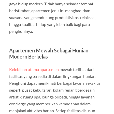
gaya hidup modern. Tidak hanya sekadar tempat
beristirahat, apartemen jenis ini menghadirkan
suasana yang mendukung produktivitas, relaksasi,
hingga kualitas hidup yang lebih baik bagi para
penghuninya.
Apartemen Mewah Sebagai Hunian
Modern Berkelas
Kelebihan utama apartemen
mewah terlihat dari
fasilitas yang tersedia di dalam lingkungan hunian.
Penghuni dapat menikmati berbagai layanan eksklusif
seperti pusat kebugaran, kolam renang berdesain
artistik, ruang spa, lounge pribadi, hingga layanan
concierge yang memberikan kemudahan dalam
menjalani aktivitas harian. Setiap fasilitas disusun