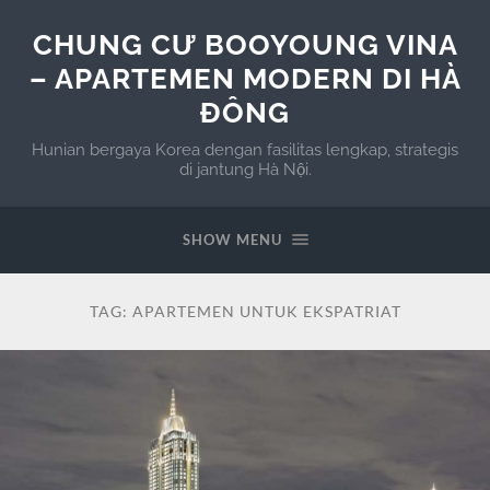
CHUNG CƯ BOOYOUNG VINA
– APARTEMEN MODERN DI HÀ
ĐÔNG
Hunian bergaya Korea dengan fasilitas lengkap, strategis
di jantung Hà Nội.
SHOW MENU
TAG:
APARTEMEN UNTUK EKSPATRIAT