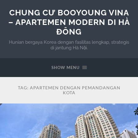
CHUNG CƯ BOOYOUNG VINA
– APARTEMEN MODERN DI HÀ
ĐÔNG
Hunian bergaya Korea dengan fasilitas lengkap, strategis
di jantung Hà Nội.
SHOW MENU
TAG:
APARTEMEN DENGAN PEMANDANGAN
KOTA