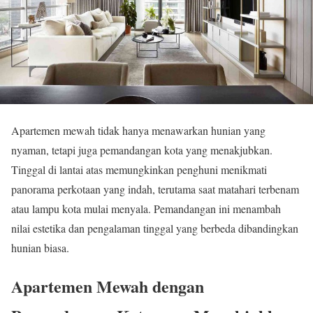
Apartemen mewah tidak hanya menawarkan hunian yang
nyaman, tetapi juga pemandangan kota yang menakjubkan.
Tinggal di lantai atas memungkinkan penghuni menikmati
panorama perkotaan yang indah, terutama saat matahari terbenam
atau lampu kota mulai menyala. Pemandangan ini menambah
nilai estetika dan pengalaman tinggal yang berbeda dibandingkan
hunian biasa.
Apartemen Mewah dengan