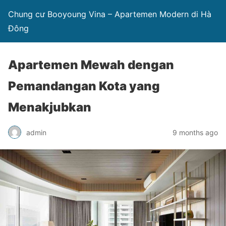
Chung cư Booyoung Vina – Apartemen Modern di Hà
Đông
Apartemen Mewah dengan
Pemandangan Kota yang
Menakjubkan
admin
9 months ago